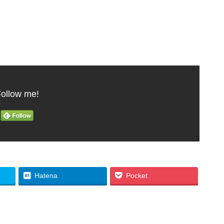
ollow me!
Hatena
Pocket