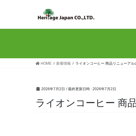
コ
ナ
ン
ビ
テ
ゲ
ン
ー
ツ
シ
へ
ョ
ス
ン
キ
に
ッ
移
HOME
新着情報
ライオンコーヒー 商品リニューアル
プ
動
2026年7月2日
/ 最終更新日時 :
2026年7月2日
ライオンコーヒー 商