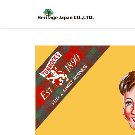
コ
ナ
ン
ビ
テ
ゲ
ン
ー
ツ
シ
へ
ョ
ス
ン
キ
に
ッ
移
プ
動