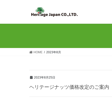
コ
ナ
ン
ビ
テ
ゲ
ン
ー
ツ
シ
へ
ョ
ス
ン
キ
に
ッ
移
HOME
2023年8月
プ
動
2023年8月25日
ヘリテージナッツ価格改定のご案内