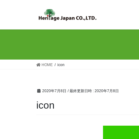
コ
ナ
ン
ビ
テ
ゲ
ン
ー
ツ
シ
へ
ョ
ス
ン
キ
に
ッ
移
HOME
icon
プ
動
2020年7月8日
/ 最終更新日時 :
2020年7月8日
icon